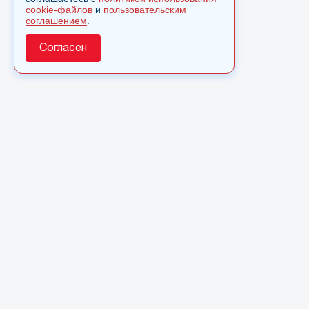
cookie-файлов
и
пользовательским
соглашением
.
Согласен
О сайте
© 2025 Сетевое издание «Monavista» зарегистрировано в
Федеральной службе по надзору в сфере связи,
информационных технологий и массовых коммуникаций
(Роскомнадзор) 15 августа 2016 года. Свидетельство о
регистрации ЭЛ № ФС 77 - 66827
Полное или частичное использовании материалов сайта
monavista.ru возможно только после письменного