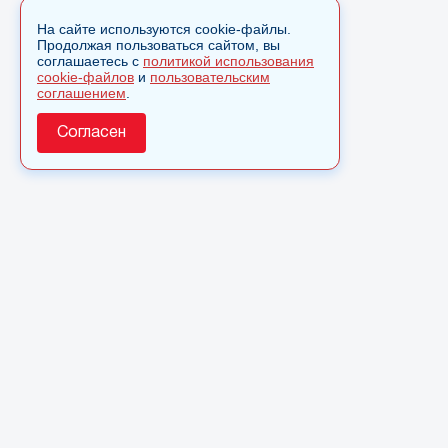
На сайте используются cookie-файлы.
Продолжая пользоваться сайтом, вы
соглашаетесь с
политикой использования
cookie-файлов
и
пользовательским
соглашением
.
Согласен
О сайте
© 2025 Сетевое издание «Monavista» зарегистрировано в
Федеральной службе по надзору в сфере связи,
информационных технологий и массовых коммуникаций
(Роскомнадзор) 15 августа 2016 года. Свидетельство о
регистрации ЭЛ № ФС 77 - 66827