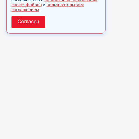
cookie-файлов
и
пользовательским
соглашением
.
Согласен
О сайте
© 2025 Сетевое издание «Monavista» зарегистрировано 
по надзору в сфере связи, информационных технологий 
коммуникаций (Роскомнадзор) 15 августа 2016 года. Сви
регистрации ЭЛ № ФС 77 - 66827
Полное или частичное использовании материалов сайта 
только после письменного разрешения.