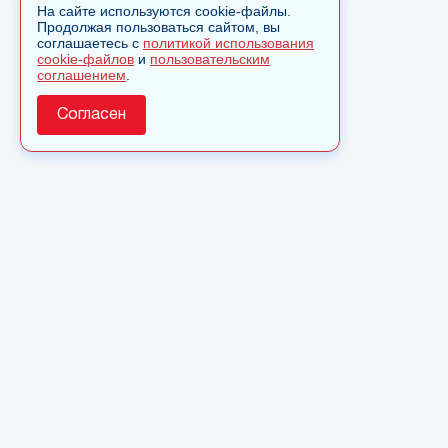
На сайте используются cookie-файлы.
Продолжая пользоваться сайтом, вы
соглашаетесь с
политикой использования
cookie-файлов
и
пользовательским
соглашением
.
Согласен
О сайте
© 2025 Сетевое издание «Monavista» зарегистрировано в
Федеральной службе по надзору в сфере связи,
информационных технологий и массовых коммуникаций
(Роскомнадзор) 15 августа 2016 года. Свидетельство о
регистрации ЭЛ № ФС 77 - 66827