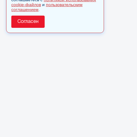
cookie-файлов
и
пользовательским
соглашением
.
Согласен
О сайте
© 2025 Сетевое издание «Monavista» зарегистрировано 
по надзору в сфере связи, информационных технологий 
коммуникаций (Роскомнадзор) 15 августа 2016 года. Сви
регистрации ЭЛ № ФС 77 - 66827
Полное или частичное использовании материалов сайта 
только после письменного разрешения.