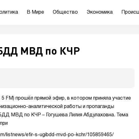
олитика
В Мире
Общество
Экономика
Происш
БДД МВД по КЧР
 5 FM) прошёл прямой эфир, в котором приняла участие
низационно-аналитической работы и пропаганды
ДД МВД по КЧР – Гогушева Лилия Абдулаховна. Тема
при
om/listnews/efir-s-ugibdd-mvd-po-kchr/105859465/