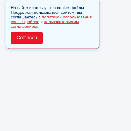
На сайте используются cookie-файлы.
Продолжая пользоваться сайтом, вы
соглашаетесь с
политикой использования
cookie-файлов
и
пользовательским
соглашением
.
Согласен
О сайте
© 2025 Сетевое издание «Monavista» зарегистрировано в
Федеральной службе по надзору в сфере связи,
информационных технологий и массовых коммуникаций
(Роскомнадзор) 15 августа 2016 года. Свидетельство о
регистрации ЭЛ № ФС 77 - 66827